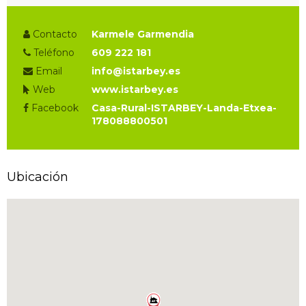
Contacto
Karmele Garmendia
Teléfono
609 222 181
Email
info@istarbey.es
Web
www.istarbey.es
Facebook
Casa-Rural-ISTARBEY-Landa-Etxea-
178088800501
Ubicación