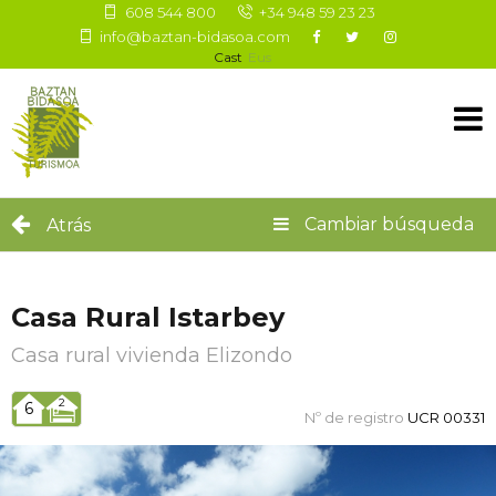
608 544 800
+34 948 59 23 23
info@baztan-bidasoa.com
Cast
Eus
Cambiar búsqueda
Atrás
Casa Rural Istarbey
Casa rural vivienda
Elizondo
2
6
Nº de registro
UCR 00331