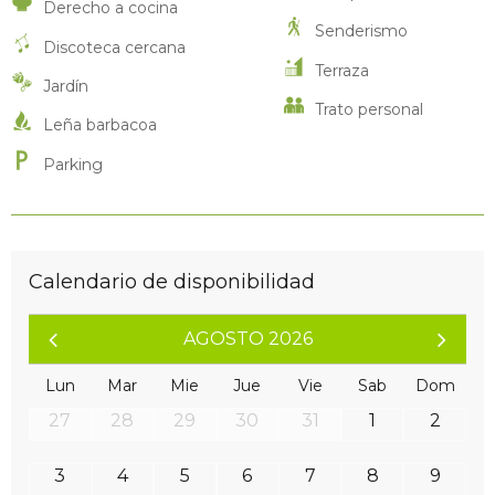
Derecho a cocina
Senderismo
Discoteca cercana
Terraza
Jardín
Trato personal
Leña barbacoa
Parking
Calendario de disponibilidad
AGOSTO 2026
Lun
Mar
Mie
Jue
Vie
Sab
Dom
27
28
29
30
31
1
2
3
4
5
6
7
8
9