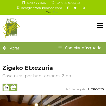
608 544 800
+34 948 59 23 23
info@baztan-bidasoa.com
Cast
Eus
Cambiar búsqueda
Atrás
Zigako Etxezuria
Casa rural por habitaciones
Ziga
7
14
Nº de registro
UCR00155