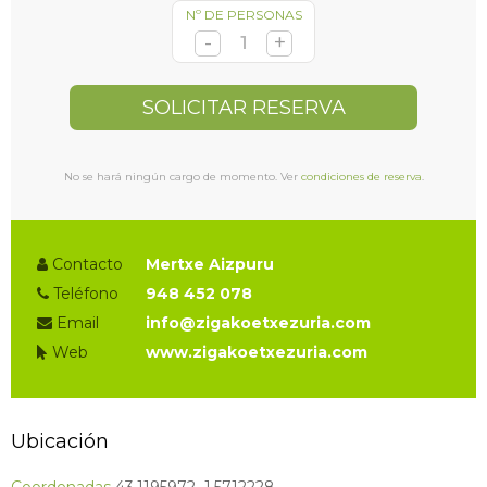
Nº DE PERSONAS
SOLICITAR RESERVA
No se hará ningún cargo de momento. Ver
condiciones de reserva
.
Contacto
Mertxe Aizpuru
Teléfono
948 452 078
Email
info@zigakoetxezuria.com
Web
www.zigakoetxezuria.com
Ubicación
Coordenadas
43.1195972,-1.5712228