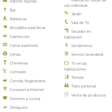
Habitación doble de
Admite tarjetas
uso individual
Bar
Jardín
Barbacoa
Sala de TV
Bocadillos para llevar
Secador en
Calefacción
habitación
Cama supletoria
Senderismo
Cenas
Servicio lavandería
Chimenea
TV en las
habitaciones
Comedor
Terraza
Comida Vegetariana
Trato personal
Conexion a internet
Venta de productos
Derecho a cocina
Desayuno