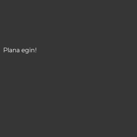
Plana egin!